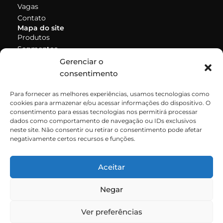
Vagas
Contato
Mapa do site
Produtos
Segmentos
Segmentos
Gerenciar o
TV
consentimento
Corporativo
Varejo
Para fornecer as melhores experiências, usamos tecnologias como
Produção Virtual
cookies para armazenar e/ou acessar informações do dispositivo. O
consentimento para essas tecnologias nos permitirá processar
LAB
dados como comportamento de navegação ou IDs exclusivos
Contato:
neste site. Não consentir ou retirar o consentimento pode afetar
R. Ferreira de Oliveira 40, Alto do Pari, São Paulo - SP
negativamente certos recursos e funções.
03022-030
Telefone fixo:
+55 (11) 2291-0031
Aceitar
WhatsApp:
+55 (11) 95663-5316
Negar
CNPJ:
26.673.652/0001-80
Ver preferências