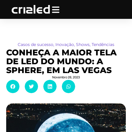
Ir
para
o
conteúdo
Casos de sucesso
,
Inovação
,
Shows
,
Tendências
CONHEÇA A MAIOR TELA
DE LED DO MUNDO: A
SPHERE, EM LAS VEGAS
Novembro 28, 2023