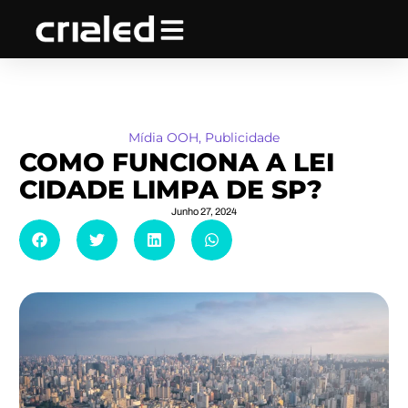
Ir
para
o
conteúdo
Mídia OOH
,
Publicidade
COMO FUNCIONA A LEI
CIDADE LIMPA DE SP?
Junho 27, 2024