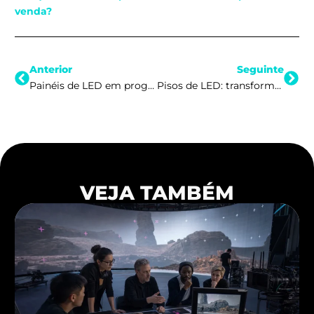
venda?
Anterior
Pró
Anterior
Seguinte
Painéis de LED em programas de TV
Pisos de LED: transformando ambientes com experiências visuais inovadoras
VEJA TAMBÉM