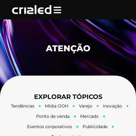
Ir
para
o
conteúdo
ATENÇÃO
EXPLORAR TÓPICOS
Tendências
Mídia OOH
Varejo
Inovação
Ponto de venda
Mercado
Eventos corporativos
Publicidade