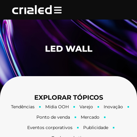
Ir
para
o
conteúdo
LED WALL
EXPLORAR TÓPICOS
Tendências
Mídia OOH
Varejo
Inovação
Ponto de venda
Mercado
Eventos corporativos
Publicidade