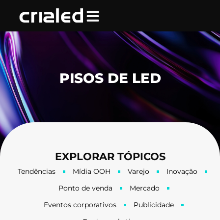
Ir
para
o
conteúdo
PISOS DE LED
EXPLORAR TÓPICOS
Tendências
Mídia OOH
Varejo
Inovação
Ponto de venda
Mercado
Eventos corporativos
Publicidade