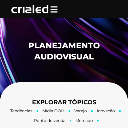
Ir
para
o
conteúdo
PLANEJAMENTO
AUDIOVISUAL
EXPLORAR TÓPICOS
Tendências
Mídia OOH
Varejo
Inovação
Ponto de venda
Mercado